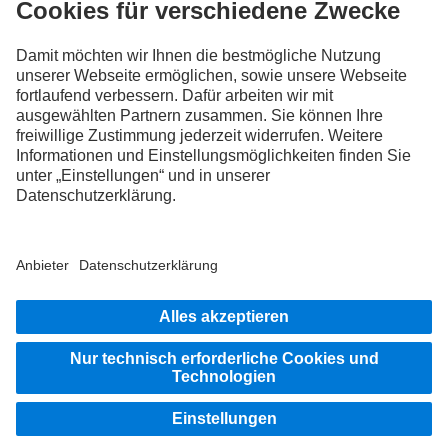
Truckern aus.
Steig ein
LANGUAGE
DE
FR
IT
Impressum
Rechtliche Hinweise
Datenschutz Schweiz
Datenschutz Aftersales
Datenschutz Fahrzeugkauf