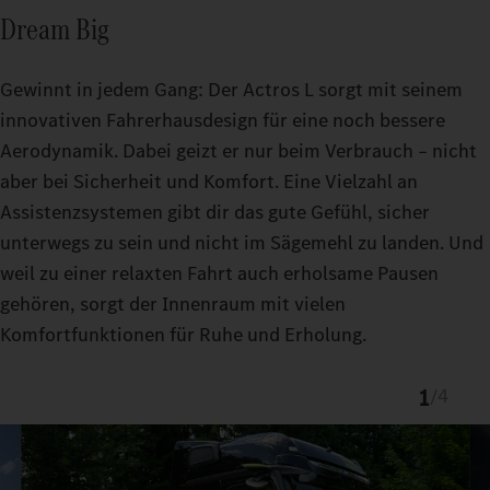
Dream Big
Gewinnt in jedem Gang: Der Actros L sorgt mit seinem
innovativen Fahrerhausdesign für eine noch bessere
Aerodynamik. Dabei geizt er nur beim Verbrauch – nicht
aber bei Sicherheit und Komfort. Eine Vielzahl an
Assistenzsystemen gibt dir das gute Gefühl, sicher
Einfach zu bedienen: das Multimedia Cockpit Interactive 2 mit
unterwegs zu sein und nicht im Sägemehl zu landen. Und
Sprachsteuerung und digitalen Features.
Einfach sicherer unterwegs: neue und verbesserte
Einfach entspannend:
2
weil zu einer relaxten Fahrt auch erholsame Pausen
assistiertes Fahren auf hohem Niveau und komfortable
Assistenzsysteme wie Active Brake Assist 6,
gehören, sorgt der Innenraum mit vielen
Fahrerhausausstattungen.
Active Sideguard Assist 2 und Active Drive Assist 3. Sie können
Komfortfunktionen für Ruhe und Erholung.
Personen, Fahrzeuge und Gegenstände erkennen und
unterstützen dich dabei, schnell und angemessen zu reagieren.
1
/
4