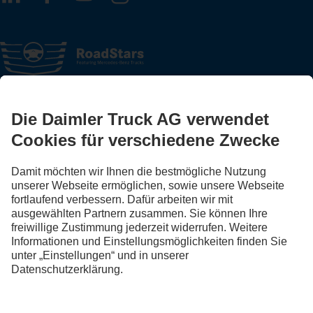
FOLLOW THE ROADSTARS.
Tausche jetzt Erfahrungen mit anderen Truckerinnen und
Truckern aus.
Steig ein
LANGUAGE
DE
FR
IT