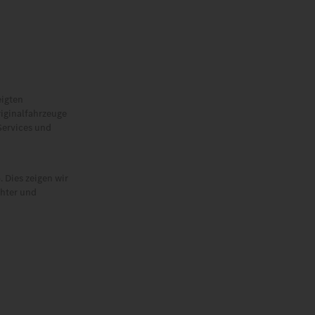
eigten
riginalfahrzeuge
Services und
 Dies zeigen wir
chter und