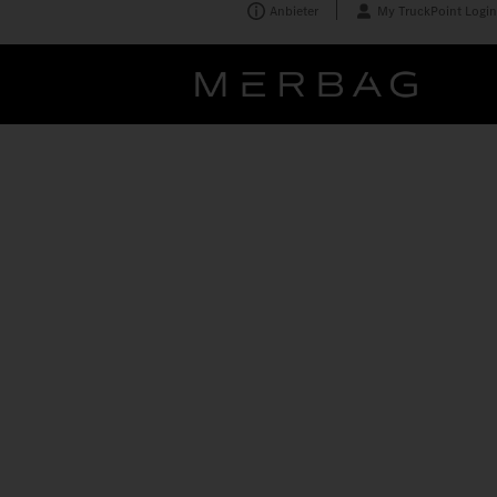
Anbieter
My TruckPoint Login