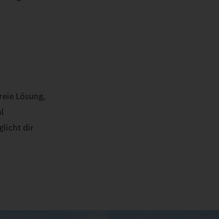
reie Lösung,
l
licht dir