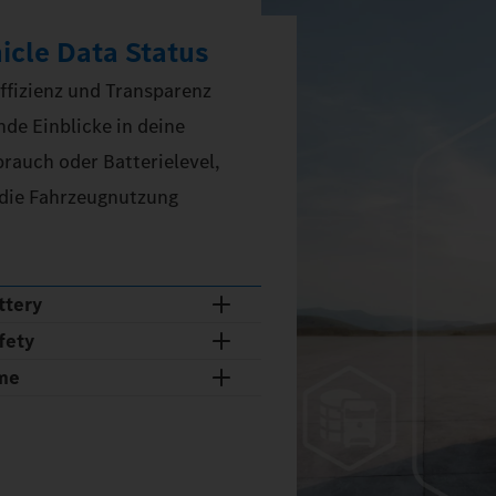
icle Data Status
ffizienz und Transparenz
nde Einblicke in deine
brauch oder Batterielevel,
h die Fahrzeugnutzung
ttery
fety
ime